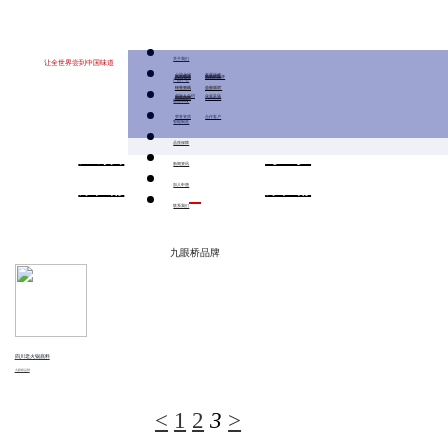
关于我们
让全世界尝到中国味道
公司介绍
发展历程
定制餐调
研发理念
智造理念
质量理念
人才理念
九眼桥品牌
研发团队
智造实力
质量体系
合一学社
产品中心
行业资讯
销售热线
企业新闻
总部/工厂
创始人介绍
企业文化
莎轩品牌
研发实力
智造产线
质量管控
人才招聘
质量检测
敏捷研发
荣誉资质
合作客户
智能制造
品质保障
天猫
京东
新闻资讯
店铺
店铺
加入申唐
联系我们
九眼桥品牌
四川老火锅底料
九眼桥品牌
<
1
2
3
>